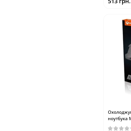
513 грн.
Охолоджув
ноутбука 