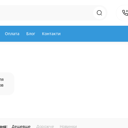
Оплата
Блог
Контакти
ля
ов
ня:
Дешевше
Дорожче
Новинки