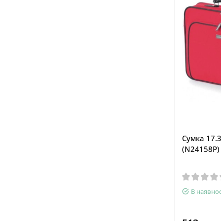
Сумка 17.3
(N24158P) 
В наявнос