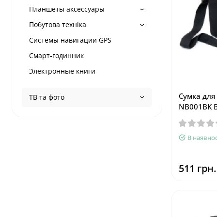
Планшеты аксессуары
Побутова техніка
Системы навигации GPS
Смарт-годинник
Электронные книги
Сумка для 
ТВ та фото
NB001BK B
В наявнос
511 грн.