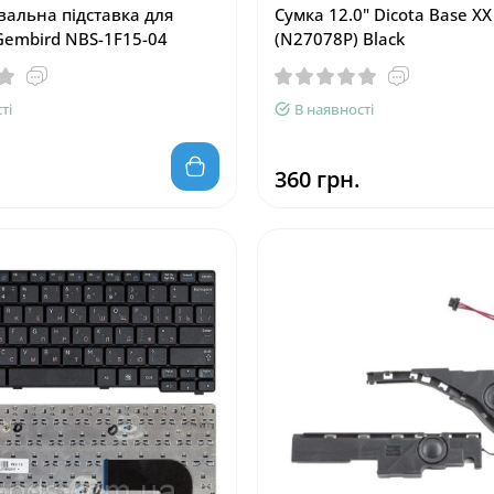
альна підставка для
Сумка 12.0" Dicota Base XX
Gembird NBS-1F15-04
(N27078P) Black
ті
В наявності
360 грн.