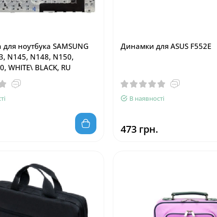
а для ноутбука SAMSUNG
Динамки для ASUS F552E
3, N145, N148, N150,
0, WHITE\ BLACK, RU
ті
В наявності
473 грн.