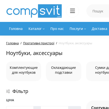
Головна
Каталог
Про нас
Послуги
Доставка
Головна
Портативні пристрої
Ноутбуки, аксессуары
Ноутбуки, аксессуары
Комплектующие
Охлаждающие
Сумки д
для ноутбуков
подставки
ноутбук
Фільтр
ЦІНА
Сортуван