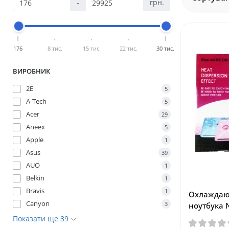
-
грн.
176
8 тис.
15 тис.
22 тис.
30 тис.
ВИРОБНИК
2E
5
A-Tech
5
Acer
29
Aneex
5
Apple
1
Asus
39
AUO
1
Belkin
1
Bravis
1
Охлаждаю
Canyon
3
ноутбука 
Показати ще 39