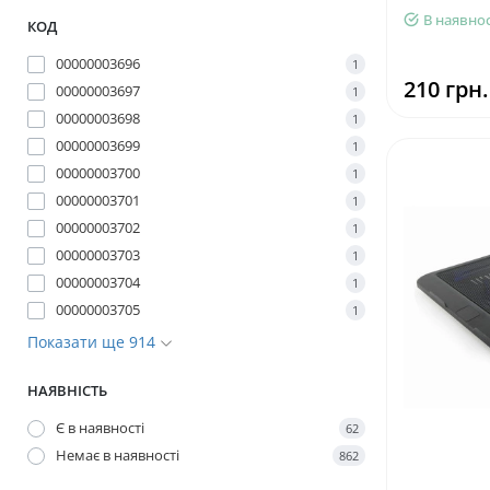
В наявнос
КОД
00000003696
1
210 грн.
00000003697
1
00000003698
1
00000003699
1
00000003700
1
00000003701
1
00000003702
1
00000003703
1
00000003704
1
00000003705
1
Показати ще 914
НАЯВНІСТЬ
Є в наявності
62
Немає в наявності
862