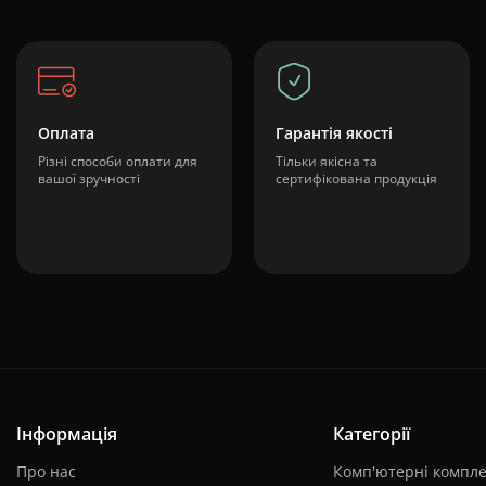
Оплата
Гарантія якості
Різні способи оплати для
Тільки якісна та
вашої зручності
сертифікована продукція
Інформація
Категорії
Про нас
Комп'ютерні компле