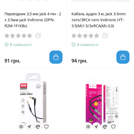
Перехідник 3,5 мм jack 4 пін - 2
Кабель аудио 3 м, Jack 3.5mm
х 3.5мм jack Voltronic (DPN-
тато/3RCA тато Voltronic (YT-
R2M-1F/KBc)
3.5(M)1.5/3хRCA(M)-3.0)
В наявності
В наявності
91 грн.
94 грн.