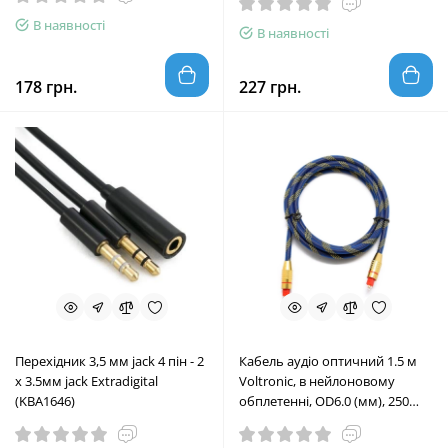
В наявності
В наявності
178 грн.
227 грн.
Перехідник 3,5 мм jack 4 пін - 2
Кабель аудіо оптичний 1.5 м
х 3.5мм jack Extradigital
Voltronic, в нейлоновому
(KBA1646)
обплетенні, OD6.0 (мм), 250
Мегабіт/с, Blue/Gold