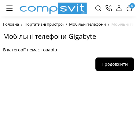
0
Головна
Портативні пристрої
Мобільні телефони
Мобільні тел
Мобільні телефони Gigabyte
В категорії немає товарів
Продовжити