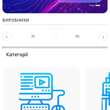
ВИРОБНИКИ
‹
›
2E
3Q
Категорії