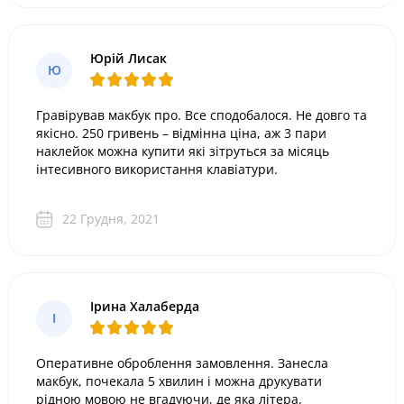
Юрій Лисак
Ю
Гравірував макбук про. Все сподобалося. Не довго та
якісно. 250 гривень – відмінна ціна, аж 3 пари
наклейок можна купити які зітруться за місяць
інтесивного використання клавіатури.
22 Грудня, 2021
Ірина Халаберда
І
Оперативне оброблення замовлення. Занесла
макбук, почекала 5 хвилин і можна друкувати
рідною мовою не вгадуючи, де яка літера.